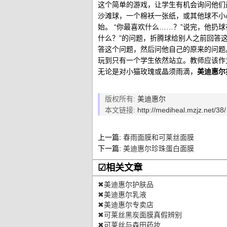
这个简单的游戏，让学生有机会询问他们
沙滩球，一个棉袄一张纸，或其他球不小
始。 “你最喜欢什么……？”说完，他扔
什么？”的问题，折腾球给别人之前回答
答这个问题，然后问他自己的原来的问题
玩到只有一个学生依然站立。教师应该作
无论是对小猫玫瑰或晶须雨滴，
美迪惠尔
版权所有:
美迪惠尔
本文链接:
http://mediheal.mzjz.net/38/
上一篇:
春雨面膜和可莱丝面膜
下一篇:
美迪惠尔珍珠蛋白面膜
☑相关文章
✖美迪惠尔护肤品
✖美迪惠尔乳液
✖美迪惠尔专卖店
✖可莱丝黑炭面膜真假辨别
✖可莱丝与森田药妆