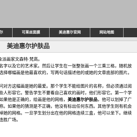
尔
可莱丝面膜
美迪惠尔官网
网站地图
美迪惠尔护肤品
象派画家文森特·梵高。
名字以及它的艺术家。然后让学生在一张整张画一个三乘三格，随机放
选择哪幅画是他最喜欢的，写两句话描述他的或她的文章底部的图片。
问对方这幅画是她的最爱。那个学生不能给图片的名称，但必须通过阅
些人形容它。警告学生不要看自己喜欢的画时，他们形容它。第一个学
如果他是正确的，绘画是他的网格，
美迪惠尔护肤品
，他可以划掉了广
称。如果他的猜测是不正确，他没有标出任何东西。其他学生则有机会
掉她的网格。一旦学生划分出在他的网格连续三盒，他可以坐下。继续
连胜广场。