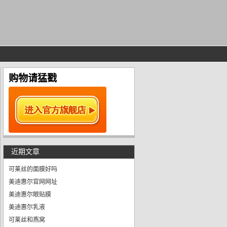
购物请猛戳
近期文章
可莱丝的面膜好吗
美迪惠尔官网网址
美迪惠尔眼贴膜
美迪惠尔乳液
可莱丝和燕窝