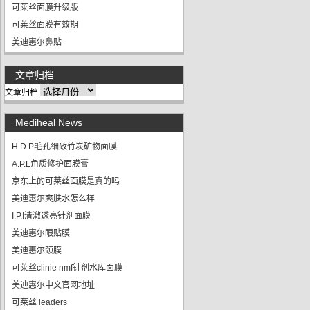
可莱丝面膜升级版
可莱丝面膜有效期
美迪惠尔鼻贴
文章归档
文章归档
Mediheal News
H.D.P毛孔细致竹炭矿物面膜
A.P.L角质修护面膜膏
京东上的可莱丝面膜是真的吗
美迪惠尔爽肤水怎么样
I.P.I清澈透亮针剂面膜
美迪惠尔眼贴膜
美迪惠尔颈膜
可莱丝clinie nmf针剂水库面膜
美迪惠尔中文官网地址
可莱丝 leaders