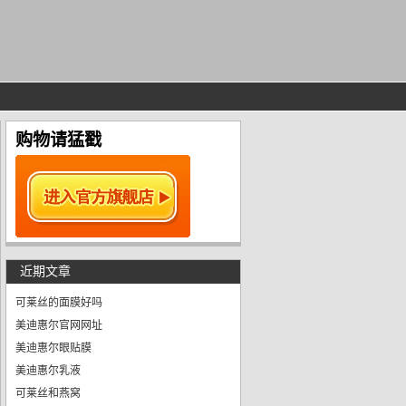
购物请猛戳
近期文章
可莱丝的面膜好吗
美迪惠尔官网网址
美迪惠尔眼贴膜
美迪惠尔乳液
可莱丝和燕窝