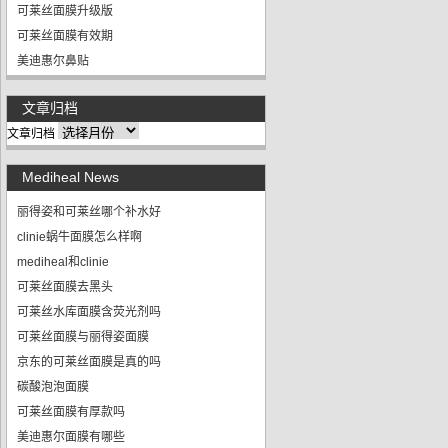
可莱丝面膜升级版
可莱丝面膜有效期
美迪惠尔鼻贴
文章归档
文章归档
Mediheal News
丽得姿和可莱丝哪个补水好
clinie蜗牛面膜怎么样啊
mediheal和clinie
可莱丝面膜去黑头
可莱丝水库面膜含荧光剂吗
可莱丝面膜与丽得姿面膜
京东的可莱丝面膜是真的吗
碳酸泡泡面膜
可莱丝面膜有厚款吗
美迪惠尔面膜有哪些